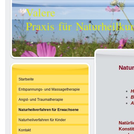
Valere
Praxis für Naturheilku
Natur
Startseite
Entspannungs- und Massagetherapie
H
B
Angst- und Traumatherapie
A
Naturheilverfahren für Erwachsene
Naturheilverfahren für Kinder
Natürl
Konsti
Kontakt