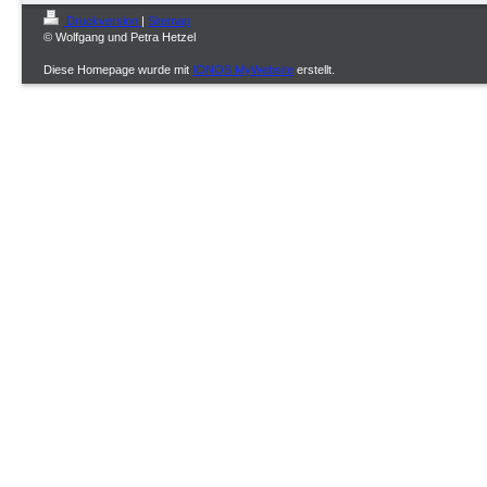
Druckversion
|
Sitemap
© Wolfgang und Petra Hetzel
Diese Homepage wurde mit
IONOS MyWebsite
erstellt.